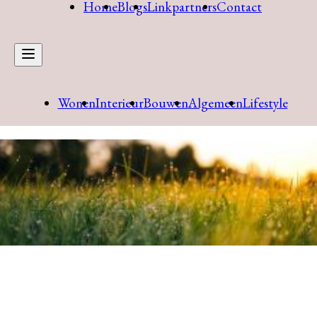
Home
Blogs
Linkpartners
Contact
Wonen
Interieur
Bouwen
Algemeen
Lifestyle