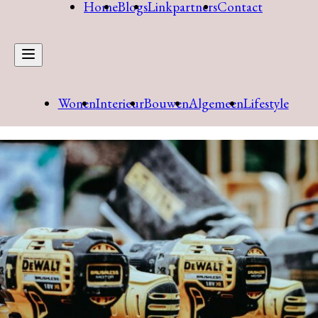
Home
Blogs
Linkpartners
Contact
Wonen
Interieur
Bouwen
Algemeen
Lifestyle