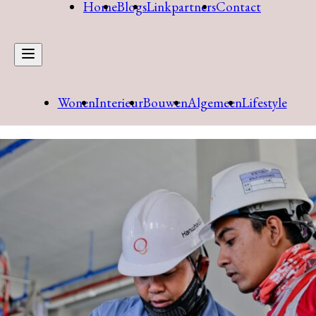
Home
Blogs
Linkpartners
Contact
Wonen
Interieur
Bouwen
Algemeen
Lifestyle