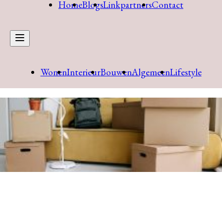
Home
Blogs
Linkpartners
Contact
Wonen
Interieur
Bouwen
Algemeen
Lifestyle