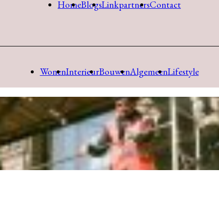
Home
Blogs
Linkpartners
Contact
Wonen
Interieur
Bouwen
Algemeen
Lifestyle