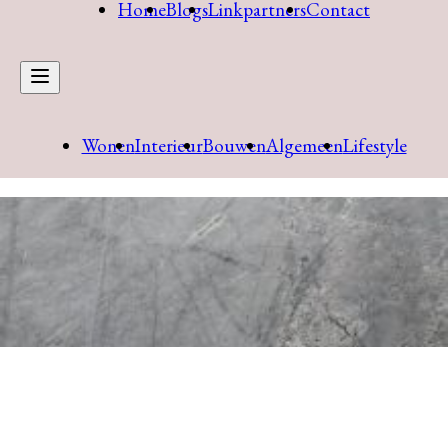
Home
Blogs
Linkpartners
Contact
Wonen
Interieur
Bouwen
Algemeen
Lifestyle