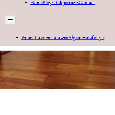
Home
Blogs
Linkpartners
Contact
Wonen
Interieur
Bouwen
Algemeen
Lifestyle