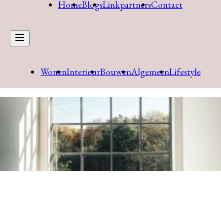
Home
Blogs
Linkpartners
Contact
Wonen
Interieur
Bouwen
Algemeen
Lifestyle