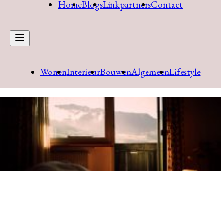
Home
Blogs
Linkpartners
Contact
Wonen
Interieur
Bouwen
Algemeen
Lifestyle