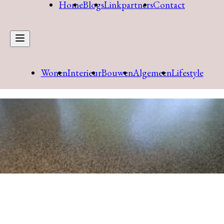
Home
Blogs
Linkpartners
Contact
Wonen
Interieur
Bouwen
Algemeen
Lifestyle