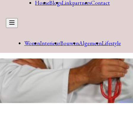
Home
Blogs
Linkpartners
Contact
Wonen
Interieur
Bouwen
Algemeen
Lifestyle