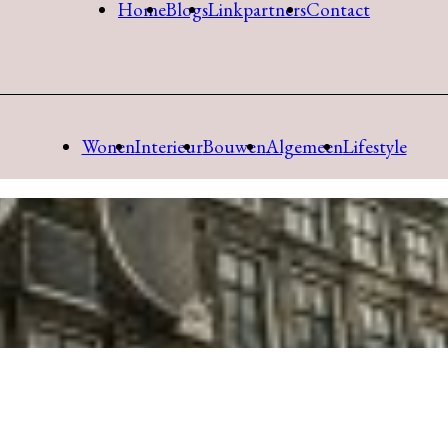
Home
Blogs
Linkpartners
Contact
Wonen
Interieur
Bouwen
Algemeen
Lifestyle