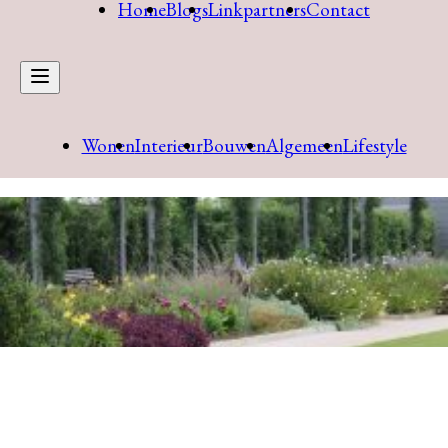
Home
Blogs
Linkpartners
Contact
Wonen
Interieur
Bouwen
Algemeen
Lifestyle