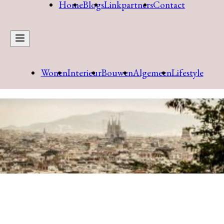
Home
Blogs
Linkpartners
Contact
Wonen
Interieur
Bouwen
Algemeen
Lifestyle