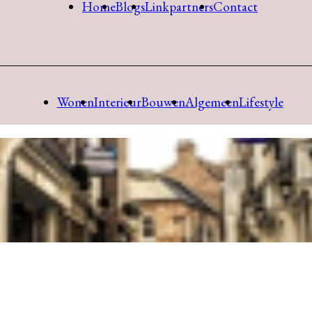
Home
Blogs
Linkpartners
Contact
Wonen
Interieur
Bouwen
Algemeen
Lifestyle