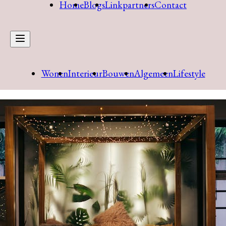
Home
Blogs
Linkpartners
Contact
Wonen
Interieur
Bouwen
Algemeen
Lifestyle